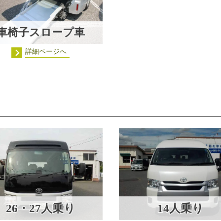
車椅子スロープ車
詳細ページへ
26・27人乗り
14人乗り