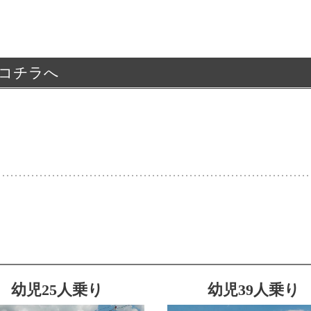
コチラへ
幼児25人乗り
幼児39人乗り