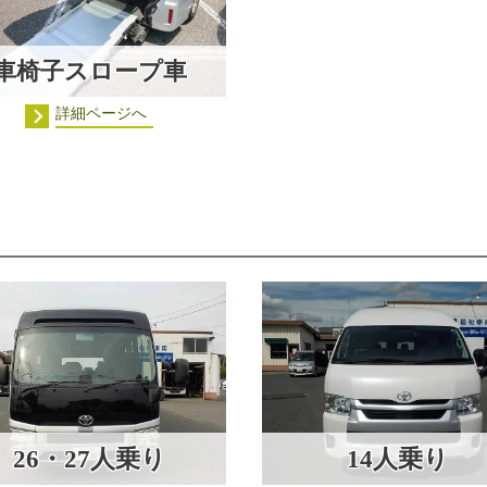
車椅子スロープ車
詳細ページへ
26・27人乗り
14人乗り