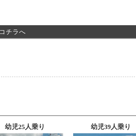
コチラへ
幼児25人乗り
幼児39人乗り