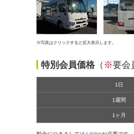
※写真はクリックすると拡大表示します。
特別会員価格
（
※
要会
1日
1週間
1ヶ月
料金につきましては
が必要です。